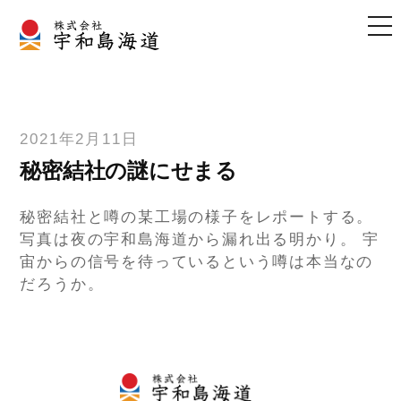
メ
コ
ニ
ュ
ン
ー
テ
ン
ツ
2021年2月11日
へ
秘密結社の謎にせまる
ス
キ
秘密結社と噂の某工場の様子をレポートする。
ッ
写真は夜の宇和島海道から漏れ出る明かり。 宇
プ
宙からの信号を待っているという噂は本当なの
だろうか。